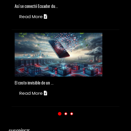
Así
se conectó Ecuador du...
T
Read More
El
costo invisible de un ...
El
Read More