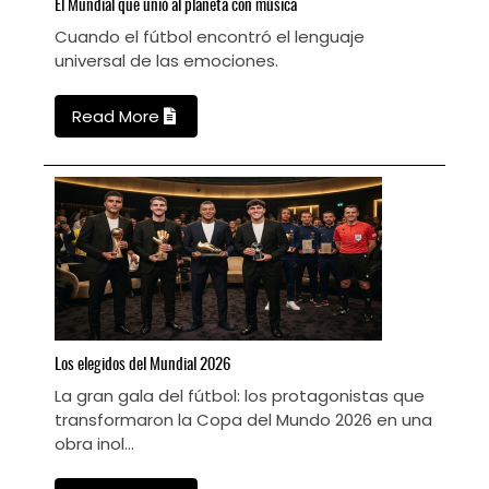
El
Mundial que unió al planeta con música
C
Cuando el fútbol encontró el lenguaje
C
e
universal de las emociones.
h
Read More
Los
elegidos del Mundial 2026
N
La gran gala del fútbol: los protagonistas que
C
transformaron la Copa del Mundo 2026 en una
obra inol...