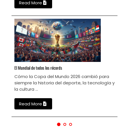
Read More
L
M
El
Mundial de todos los récords
C
Cómo la Copa del Mundo 2026 cambió para
s
siempre la historia del deporte, la tecnología y
la cultura ...
Read More