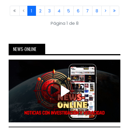
1
2
3
4
5
6
7
8
Página 1 de 8
NEWS-ONLINE