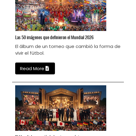
Las
50 imágenes que definieron el Mundial 2026
E
El álbum de un torneo que cambió la forma de
L
vivir el fútbol.
M
Read More