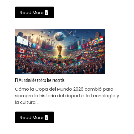
Read More
L
M
El
Mundial de todos los récords
C
Cómo la Copa del Mundo 2026 cambió para
s
siempre la historia del deporte, la tecnología y
la cultura ...
Read More