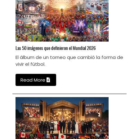
Las
50 imágenes que definieron el Mundial 2026
E
El álbum de un torneo que cambió la forma de
L
vivir el fútbol.
M
Read More