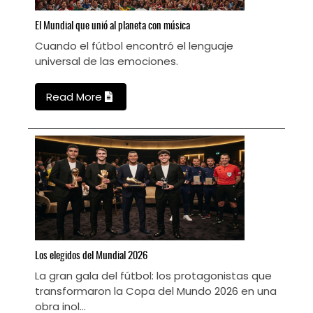
El
Mundial que unió al planeta con música
C
Cuando el fútbol encontró el lenguaje
C
e
universal de las emociones.
h
Read More
Los
elegidos del Mundial 2026
N
La gran gala del fútbol: los protagonistas que
C
transformaron la Copa del Mundo 2026 en una
obra inol...