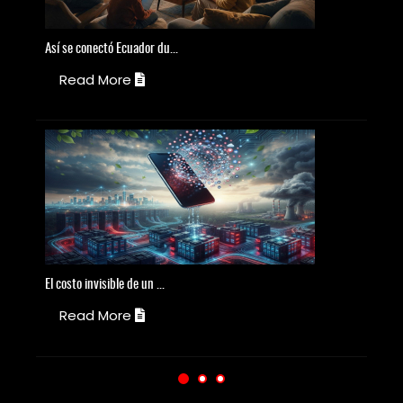
Así
se conectó Ecuador du...
T
Read More
El
costo invisible de un ...
El
Read More