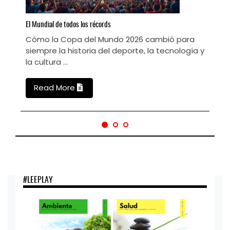
L
M
El
Mundial de todos los récords
C
Cómo la Copa del Mundo 2026 cambió para
s
siempre la historia del deporte, la tecnología y
la cultura ...
Read More
#LEEPLAY