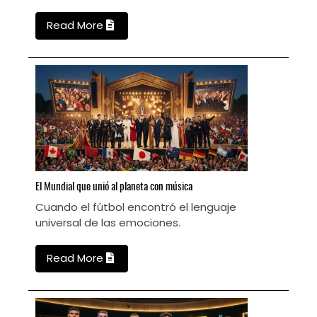
Read More
El
Mundial que unió al planeta con música
C
Cuando el fútbol encontró el lenguaje
C
e
universal de las emociones.
h
Read More