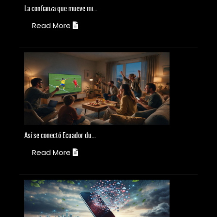
La
confianza que mueve mi...
S
Read More
Así
se conectó Ecuador du...
T
Read More